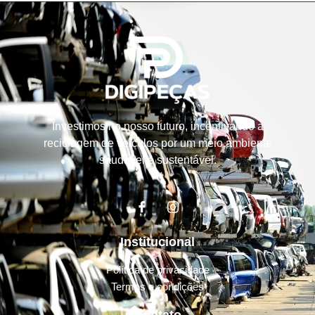
Investimos no nosso futuro, incentivando a
reciclagem de veículos por um meio ambiente
saudável e sustentável.
Institucional
Política de privacidade
Termos e condições
Contato